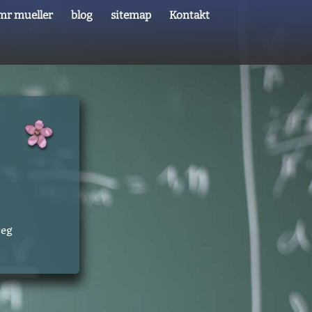
mr mueller
blog
sitemap
Kontakt
weg