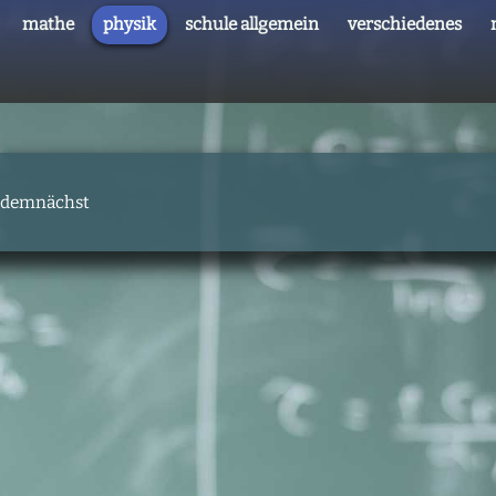
mathe
physik
schule allgemein
verschiedenes
n demnächst